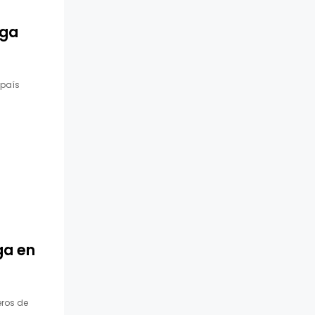
rga
 país
ga en
eros de