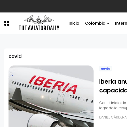
Análisis
El desafío estratégico de Colombia ante la proliferación
Inicio
Colombia
Inter
covid
covid
Iberia an
capacida
Con el inicio d
logrado la recu
DANIEL CÁRDENA