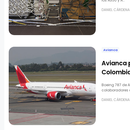
los A350 y A…
DANIEL CÁRDENA
Avianca
Avianca 
Colombia
Boeing 787 de A
colaboradores 
DANIEL CÁRDENA