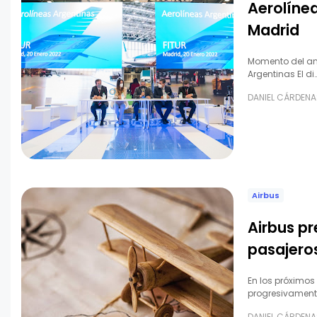
Aerolínea
Madrid
Momento del anu
Argentinas El di
DANIEL CÁRDENA
Airbus
Airbus p
pasajero
En los próximos
progresivament
DANIEL CÁRDENA