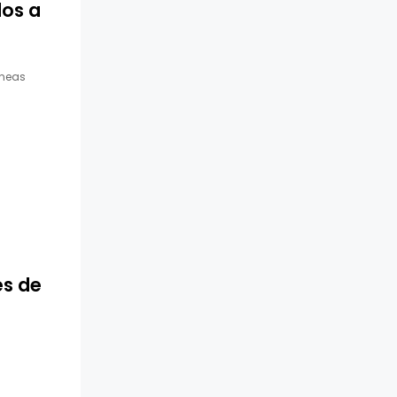
los a
íneas
es de