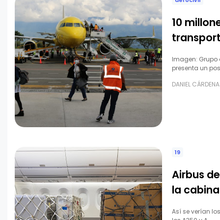
aerocivil
10 millon
transport
Imagen: Grupo d
presenta un po
DANIEL CÁRDENA
19
Airbus de
la cabina
Así se verían l