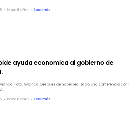
S
hace 6 años
Leer más
pide ayuda economica al gobierno de
.
vianca. Foto: Avianca. Después de haber realizado una conferencia con 
d…
S
hace 6 años
Leer más