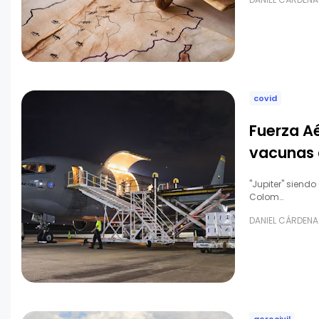
covid
Fuerza A
vacunas 
"Jupiter" siend
Colom…
DANIEL CÁRDENA