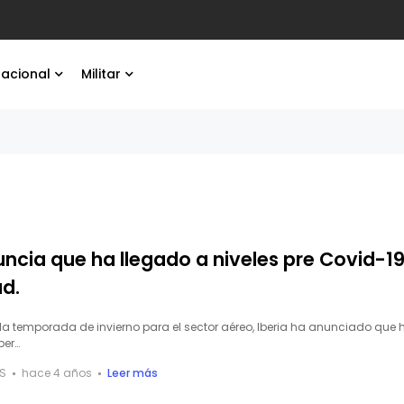
 de sistemas no tripulados
nacional
Militar
uncia que ha llegado a niveles pre Covid-1
d.
e la temporada de invierno para el sector aéreo, Iberia ha anunciado que 
per…
S
hace 4 años
Leer más