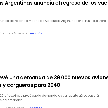
s Argentinas anuncia el regreso de los vue
ncio del retorno a Madrid de Aerolíneas Argentinas en FITUR. Foto: Aerol
…
S
hace 5 años
Leer más
revé una demanda de 39.000 nuevos avion
s y cargueros para 2040
 20 años, Airbus prevé que la demanda de transporte aéreo pasará
e del crecimien…
S
hace 5 años
Leer más