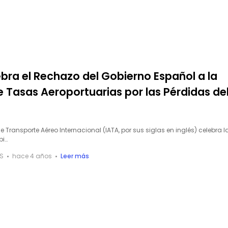
bra el Rechazo del Gobierno Español a la
 Tasas Aeroportuarias por las Pérdidas de
 Transporte Aéreo Internacional (IATA, por sus siglas en inglés) celebra l
bi…
S
hace 4 años
Leer más