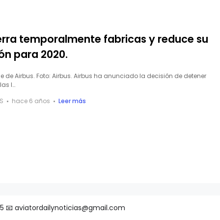
erra temporalmente fabricas y reduce su
ón para 2020.
e de Airbus. Foto: Airbus. Airbus ha anunciado la decisión de detener
as l…
S
hace 6 años
Leer más
25 📧 aviatordailynoticias@gmail.com