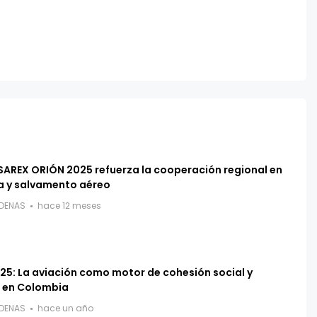
 SAREX ORIÓN 2025 refuerza la cooperación regional en
 y salvamento aéreo
RDENAS
hace 12 meses
5: La aviación como motor de cohesión social y
 en Colombia
RDENAS
hace un año