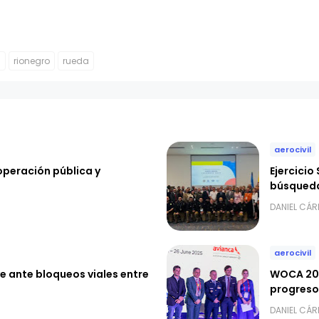
C
rionegro
rueda
aerocivil
 operación pública y
Ejercicio
búsqueda
DANIEL CÁ
aerocivil
e ante bloqueos viales entre
WOCA 202
progreso
DANIEL CÁ