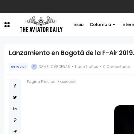
Aviación Comercial
Los Harbin Y12 de Satena están fuera de oper
Inicio
Colombia
Inter
Lanzamiento en Bogotá de la F-Air 2019
DANIEL CÁRDENAS
hace 7 años
0 Comentarios
aerocivil
D
Página Principal
aerocivil