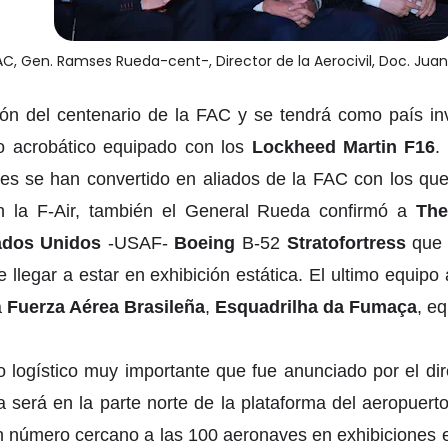
, Gen. Ramses Rueda-cent-, Director de la Aerocivil, Doc. Juan 
ión del centenario de la FAC y se tendrá como país in
o acrobático equipado con los
Lockheed Martin F16
.
es se han convertido en aliados de la FAC con los que 
en la F-Air, también el General Rueda confirmó a
The
ados Unidos
-USAF-
Boeing
B-52
Stratofortress
que e
llegar a estar en exhibición estática. El ultimo equipo
a
Fuerza Aérea Brasileña
,
Esquadrilha da Fumaça
, e
logístico muy importante que fue anunciado por el dire
 será en la parte norte de la plataforma del aeropuert
n número cercano a las 100 aeronaves en exhibiciones e