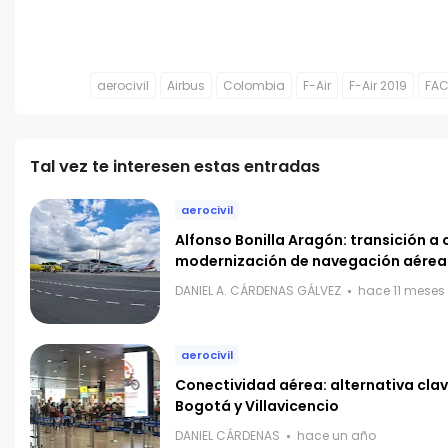
aerocivil
Airbus
Colombia
F-Air
F-Air 2019
FA
Tal vez te interesen estas entradas
aerocivil
Alfonso Bonilla Aragón: transición a
modernización de navegación aérea
DANIEL A. CÁRDENAS GÁLVEZ
hace 11 meses
aerocivil
Conectividad aérea: alternativa clav
Bogotá y Villavicencio
DANIEL CÁRDENAS
hace un año