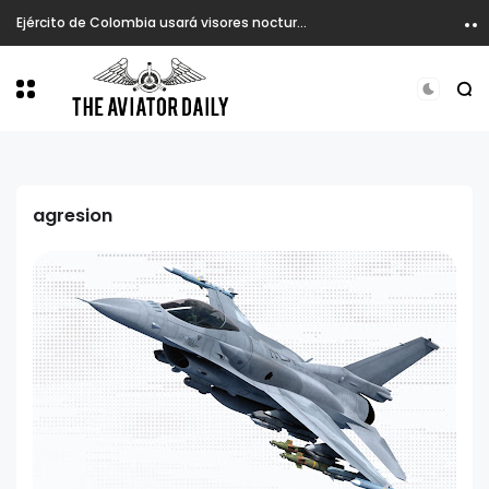
Ejército de Colombia usará visores nocturnos en atención de emergencia desde helicópteros.
agresion