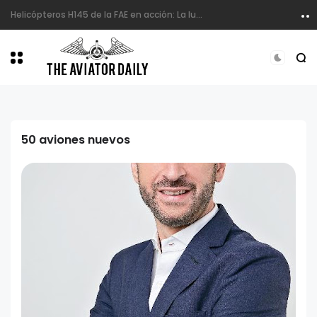
Helicópteros H145 de la FAE en acción: La lucha aérea contra incendios en Ecuador
50 aviones nuevos