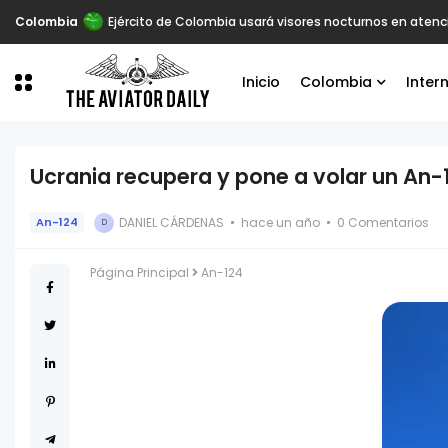
Colombia
Ejército de Colombia usará visores nocturnos en aten
Inicio
Colombia
Inter
Ucrania recupera y pone a volar un An-
DANIEL CÁRDENAS
hace un año
0 Comentarios
An-124
D
Página Principal
An-124