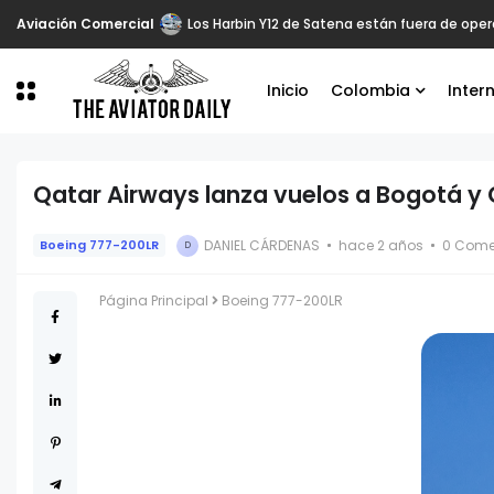
Aviación Comercial
Los Harbin Y12 de Satena están fuera de oper
Inicio
Colombia
Inter
Qatar Airways lanza vuelos a Bogotá y 
DANIEL CÁRDENAS
hace 2 años
0 Come
Boeing 777-200LR
D
Página Principal
Boeing 777-200LR