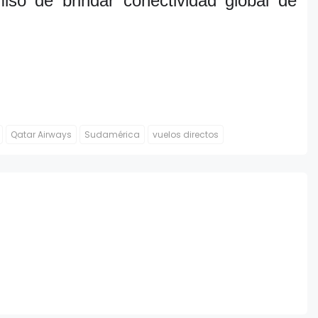
so de brindar conectividad global de
Qatar Airways
Sudamérica
vuelos directos