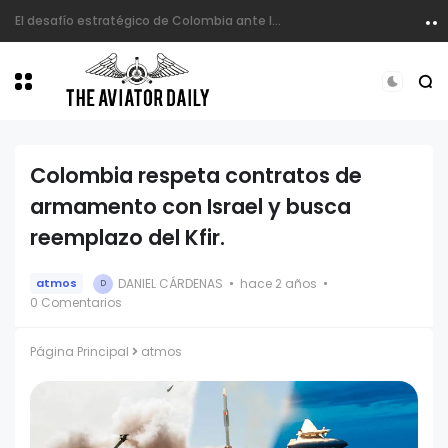
El desafío estratégico de Colombia ante la proliferación de sistemas no tripulados
Colombia respeta contratos de
armamento con Israel y busca
reemplazo del Kfir.
DANIEL CÁRDENAS
hace 2 años
atmos
D
0 Comentarios
Página Principal
atmos