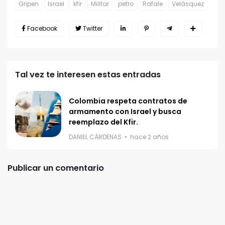
Gripen
Israel
kfir
Militar
petro
Rafale
Velásquez
Facebook
Twitter
Tal vez te interesen estas entradas
Colombia respeta contratos de
armamento con Israel y busca
reemplazo del Kfir.
DANIEL CÁRDENAS
hace 2 años
Publicar un comentario