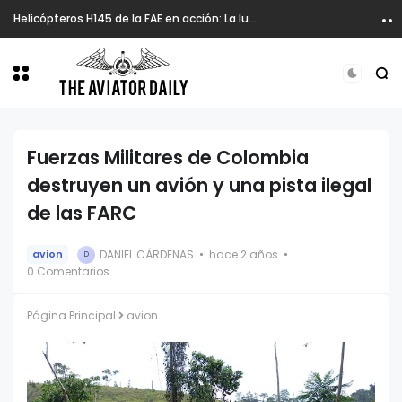
Helicópteros H145 de la FAE en acción: La lucha aérea contra incendios en Ecuador
Fuerzas Militares de Colombia
destruyen un avión y una pista ilegal
de las FARC
DANIEL CÁRDENAS
hace 2 años
avion
D
0 Comentarios
Página Principal
avion