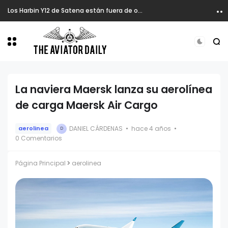
Los Harbin Y12 de Satena están fuera de operación.
La naviera Maersk lanza su aerolínea
de carga Maersk Air Cargo
DANIEL CÁRDENAS
hace 4 años
aerolinea
D
0 Comentarios
Página Principal
aerolinea