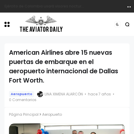
Los Harbin Y12 de Satena están fuera de operación.
American Airlines abre 15 nuevas
puertas de embarque en el
aeropuerto internacional de Dallas
Fort Worth.
LINA XIMENA ALARCÓN
hace 7 años
Aeropuerto
0 Comentarios
Página Principal
Aeropuerto