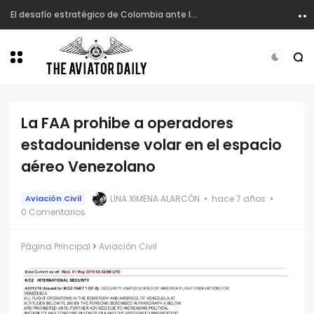
El desafío estratégico de Colombia ante la proliferación de sistemas no tripulados
La FAA prohibe a operadores
estadounidense volar en el espacio
aéreo Venezolano
LINA XIMENA ALARCÓN
hace 7 años
Aviación Civil
0 Comentarios
Página Principal
Aviación Civil