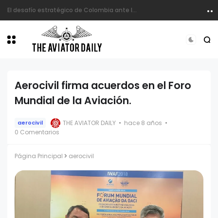
La FAC retira oficialmente su primer avión Kfir y lo exhibe en el CACOM 1
Aerocivil firma acuerdos en el Foro
Mundial de la Aviación.
THE AVIATOR DAILY
hace 8 años
aerocivil
0 Comentarios
Página Principal
aerocivil