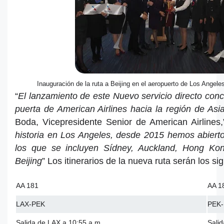
Inauguración de la ruta a Beijing en el aeropuerto de Los Angeles
“
El lanzamiento de este Nuevo servicio directo con
puerta de American Airlines hacia la región de Asia
Boda, Vicepresidente Senior de American Airlines
historia en Los Angeles, desde 2015 hemos abiert
los que se incluyen Sídney, Auckland, Hong Ko
Beijing
” Los itinerarios de la nueva ruta serán los si
AA 181
AA 1
LAX-PEK
PEK
Salida de LAX a 10:55 a.m.
Sali