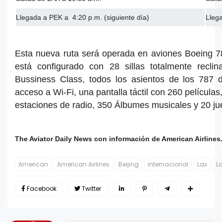
Llegada a PEK a 4:20 p.m. (siguiente día)
Lleg
Esta nueva ruta será operada en aviones Boeing 78
está configurado con 28 sillas totalmente recli
Bussiness Class, todos los asientos de los 787 d
acceso a Wi-Fi, una pantalla táctil con 260 película
estaciones de radio, 350 Álbumes musicales y 20 ju
The Aviator Daily News con información de American Airlines
American
American Airlines
Beijing
Internacional
Lax
L
Facebook
Twitter