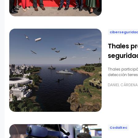
cibersegurida
Thales p
segurida
Thales particip
detección terres
DANIEL CÁRDENA
Codaltec