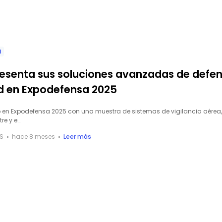
d
resenta sus soluciones avanzadas de defen
d en Expodefensa 2025
ó en Expodefensa 2025 con una muestra de sistemas de vigilancia aérea,
tre y e…
S
hace 8 meses
Leer más