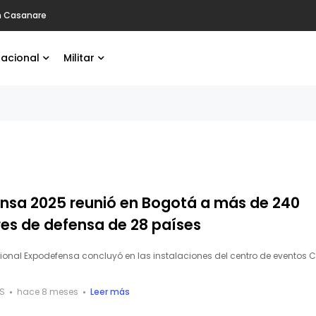
en Casanare
nacional
Militar
nsa 2025 reunió en Bogotá a más de 240
res de defensa de 28 países
cional Expodefensa concluyó en las instalaciones del centro de eventos Co
S
hace 8 meses
Leer más