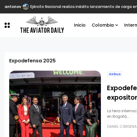
antonov
Ejército Nacional realiza inédito lanzamiento de carga 
Inicio
Colombia
Inter
Expodefensa 2025
Airbus
Expodefe
exposito
La feria interna
en Bogotá, …
DANIEL CÁRDENA