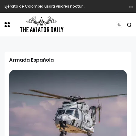
Ejército de Colombia usará visores nocturnos en atención de emergencia desde helicópteros.
Armada Española