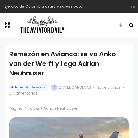
Los Harbin Y12 de Satena están fuera de operación.
Remezón en Avianca: se va Anko
van der Werff y llega Adrian
Neuhauser
DANIEL CÁRDENAS
hace 5 años
Adrian Neuhauser.
D
0 Comentarios
Página Principal
Adrian Neuhauser.