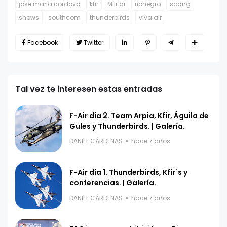
jose maria cordova
kfir
Militar
rionegro
scang
shows
southcom
thunderbirds
viva air
Facebook
Twitter
Tal vez te interesen estas entradas
F-Air día 2. Team Arpia, Kfir, Águila de
Gules y Thunderbirds. | Galería.
DANIEL CÁRDENAS
hace 7 años
F-Air día 1. Thunderbirds, Kfir´s y
conferencias. | Galería.
DANIEL CÁRDENAS
hace 7 años