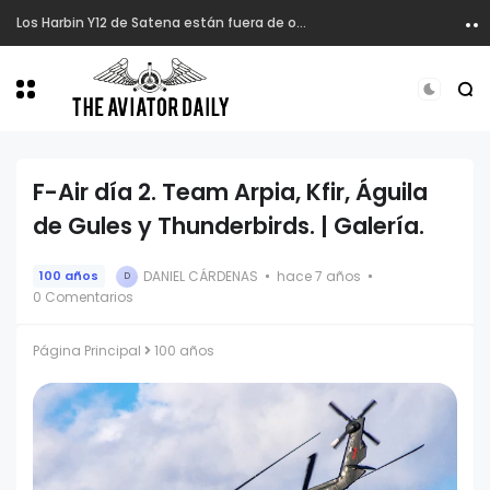
Los Harbin Y12 de Satena están fuera de operación.
F-Air día 2. Team Arpia, Kfir, Águila
de Gules y Thunderbirds. | Galería.
DANIEL CÁRDENAS
hace 7 años
100 años
D
0 Comentarios
Página Principal
100 años