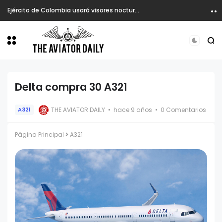
Ejército de Colombia usará visores nocturnos en atención de emergencia desde helicópteros.
Delta compra 30 A321
THE AVIATOR DAILY
hace 9 años
0 Comentarios
A321
Página Principal
A321