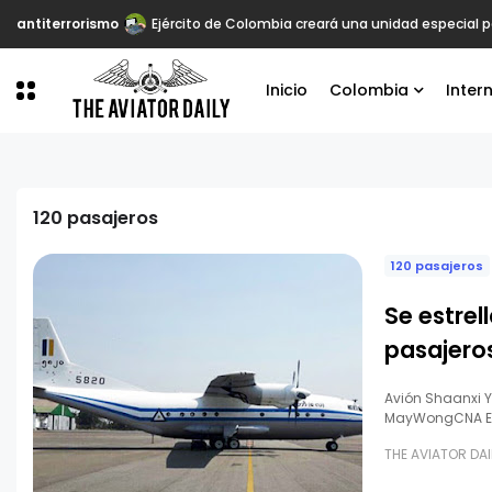
antiterrorismo
Ejército de Colombia creará una unidad especial p
Inicio
Colombia
Inter
120 pasajeros
120 pasajeros
Se estre
pasajero
Avión Shaanxi Y
MayWongCNA El
THE AVIATOR DAI