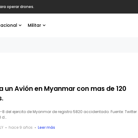
ara operar drones.
nacional
Militar
lla un Avión en Myanmar con mas de 120
s.
-8 del ejercito de Myanmar de registro 5820 accidentado. Fuente: Twitter
 d…
LY
hace 9 años
Leer más