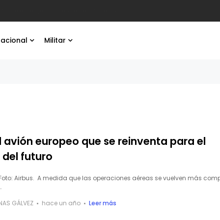
ación.
nacional
Militar
 avión europeo que se reinventa para el
del futuro
Foto: Airbus. A medida que las operaciones aéreas se vuelven más comp
…
ENAS GÁLVEZ
hace un año
Leer más