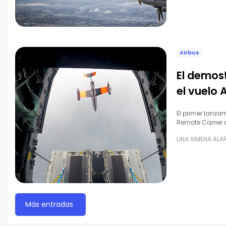
Airbus
El demos
el vuelo 
El primer lanza
Remote Carrier 
LINA XIMENA AL
Más entradas