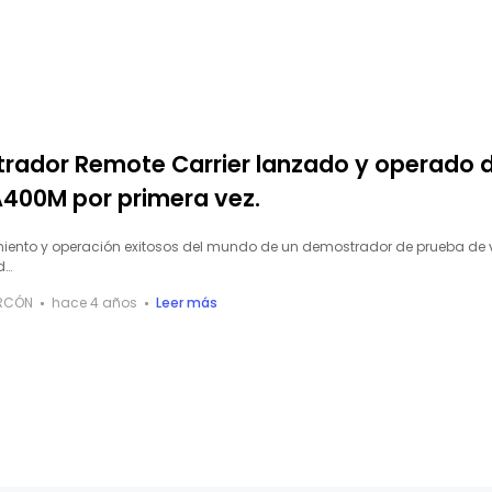
trador Remote Carrier lanzado y operado 
A400M por primera vez.
miento y operación exitosos del mundo de un demostrador de prueba de 
d…
ARCÓN
hace 4 años
Leer más