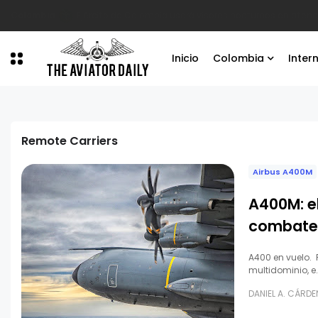
Aviación Comercial
Los Harbin Y12 de Satena están fuera de oper
Inicio
Colombia
Inter
Remote Carriers
Airbus A400M
A400M: el
combate 
A400 en vuelo. 
multidominio, e
DANIEL A. CÁRD