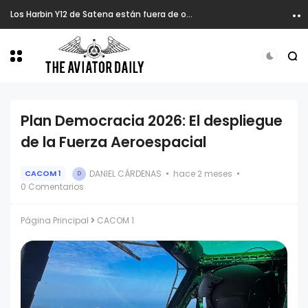
Los Harbin Y12 de Satena están fuera de operación.
Plan Democracia 2026: El despliegue
de la Fuerza Aeroespacial
DANIEL CÁRDENAS
hace 2 meses
CACOM 1
D
0 Comentarios
Página Principal
CACOM 1