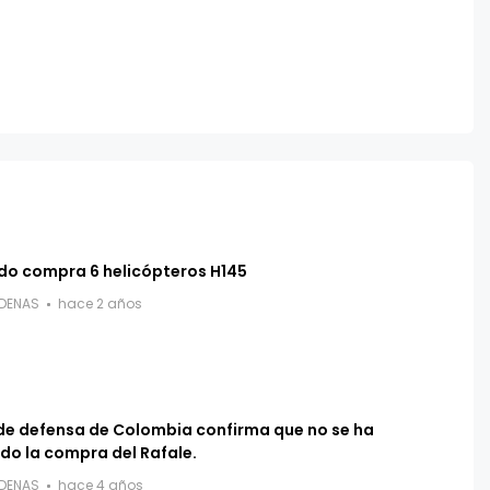
ido compra 6 helicópteros H145
RDENAS
hace 2 años
 de defensa de Colombia confirma que no se ha
do la compra del Rafale.
RDENAS
hace 4 años