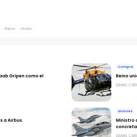
Reino
Unido
Compra
Saab Gripen como el
Reino un
DANIEL CÁ
aviones
s a Airbus.
Ministro
concreta
DANIEL CÁ