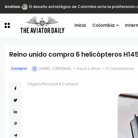
Análisis
El desafío estratégico de Colombia ante la proliferación
Inicio
Colombia
Inter
Reino unido compra 6 helicópteros H14
DANIEL CÁRDENAS
hace 2 años
0 Comentarios
Compra
D
Página Principal
Compra