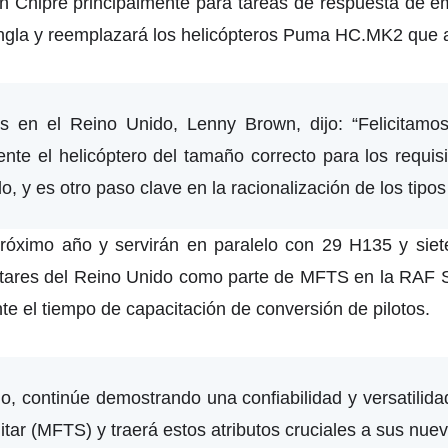
en Chipre principalmente para tareas de respuesta de e
jungla y reemplazará los helicópteros Puma HC.MK2 que
rs en el Reino Unido, Lenny Brown, dijo: “Felicitamo
nte el helicóptero del tamaño correcto para los requis
o, y es otro paso clave en la racionalización de los tipos
próximo año y servirán en paralelo con 29 H135 y sie
ilitares del Reino Unido como parte de MFTS en la RAF
e el tiempo de capacitación de conversión de pilotos.
o, continúe demostrando una confiabilidad y versatilid
tar (MFTS) y traerá estos atributos cruciales a sus nuev