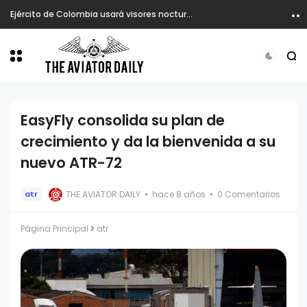
Ejército de Colombia usará visores nocturnos en atención de emergencia desde helicópteros.
EasyFly consolida su plan de
crecimiento y da la bienvenida a su
nuevo ATR-72
THE AVIATOR DAILY
hace 8 años
0 Comentarios
atr
Página Principal
atr