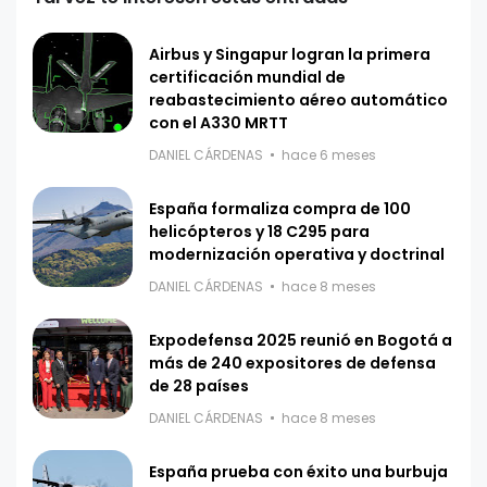
Airbus y Singapur logran la primera
certificación mundial de
reabastecimiento aéreo automático
con el A330 MRTT
DANIEL CÁRDENAS
hace 6 meses
España formaliza compra de 100
helicópteros y 18 C295 para
modernización operativa y doctrinal
DANIEL CÁRDENAS
hace 8 meses
Expodefensa 2025 reunió en Bogotá a
más de 240 expositores de defensa
de 28 países
DANIEL CÁRDENAS
hace 8 meses
España prueba con éxito una burbuja