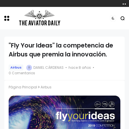
"Fly Your Ideas" la competencia de
Airbus que premia la innovación.
DANIEL CÁRDENAS
hace 8 años
Airbus
D
0 Comentarios
Página Principal
Airbus