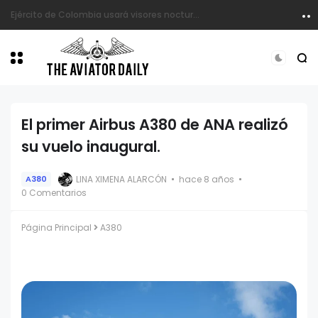
Los Harbin Y12 de Satena están fuera de operación.
El primer Airbus A380 de ANA realizó
su vuelo inaugural.
LINA XIMENA ALARCÓN
hace 8 años
A380
0 Comentarios
Página Principal
A380